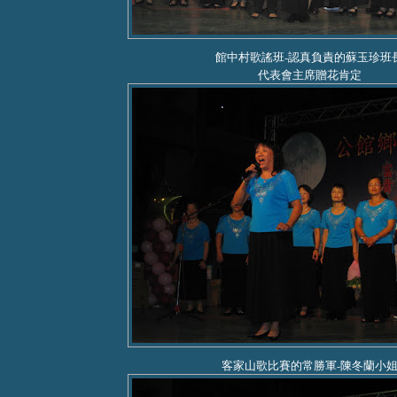
館中村歌謠班-認真負責的蘇玉珍班
代表會主席贈花肯定
客家山歌比賽的常勝軍-陳冬蘭小