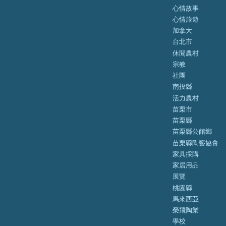
心情故事
心情旅遊
加拿大
台北市
休閒農村
宗教
社團
南投縣
活力農村
苗栗市
苗栗縣
苗栗縣公館鄉
苗栗縣陶藝協會
家具採購
家居用品
展覽
桃園縣
馬來西亞
榮飛陶業
學校