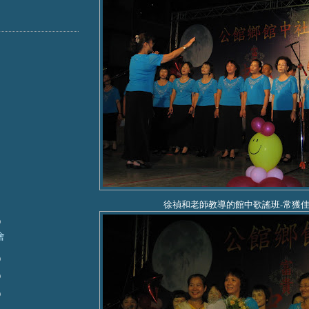
徐禎和老師教導的館中歌謠班-常獲
)
會
)
)
)