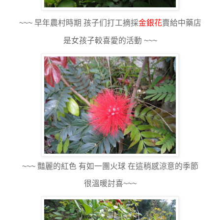
~~~ 早年農村時期 孩子们打工摘採
金銀花
賣給中藥店
是女孩子較喜愛的活動 ~~~
~~~ 豔麗的紅色 有如一團火球 在這稍感涼意的季節
很溫暖討喜~~~