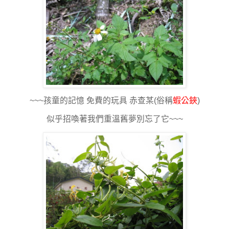
~~~孩童的記憶 免費的玩具 赤查某(俗稱
蝦公鋏
)
似乎招喚著我們重溫舊夢別忘了它~~~