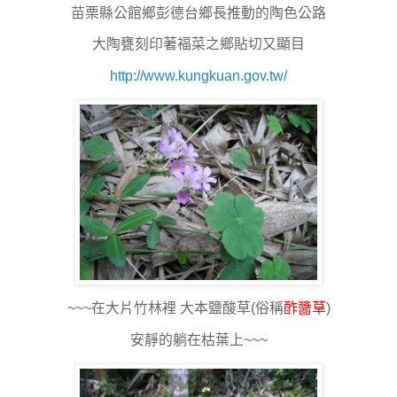
苗栗縣公館鄉彭德台鄉長推動的陶色公路
大陶甕刻印著福菜之鄉貼切又顯目
http://www.kungkuan.gov.tw/
~~~在大片竹林裡 大本鹽酸草(俗稱
酢醬草
)
安靜的躺在枯葉上~~~