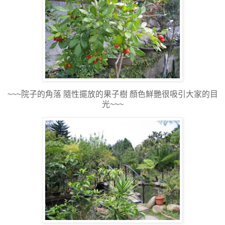
~~~院子的角落 隨性擺放的果子樹 顏色鮮艷很吸引大家的目
光~~~