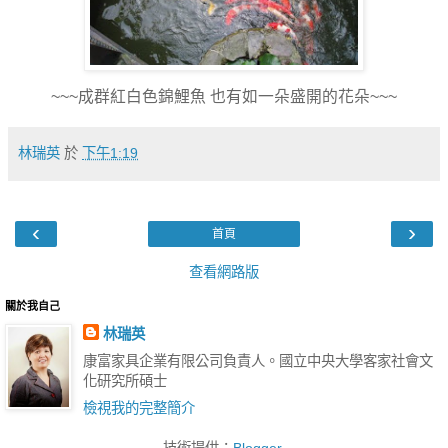
~~~成群紅白色錦鯉魚 也有如一朵盛開的花朵~~~
林瑞英
於
下午1:19
‹
›
首頁
查看網路版
關於我自己
林瑞英
康富家具企業有限公司負責人。國立中央大學客家社會文
化研究所碩士
檢視我的完整簡介