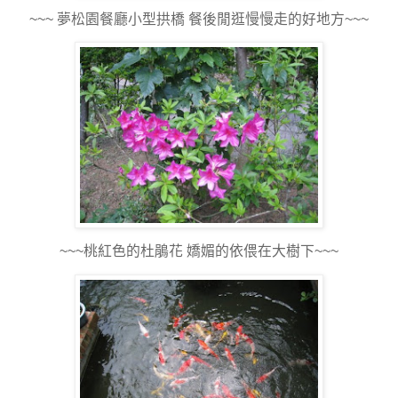
~~~ 夢松園餐廳小型拱橋 餐後閒逛慢慢走的好地方~~~
~~~桃紅色的杜鵑花 嬌媚的依偎在大樹下~~~