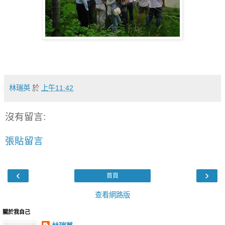
林瑞英
於
上午11:42
沒有留言:
張貼留言
‹
›
首頁
查看網路版
關於我自己